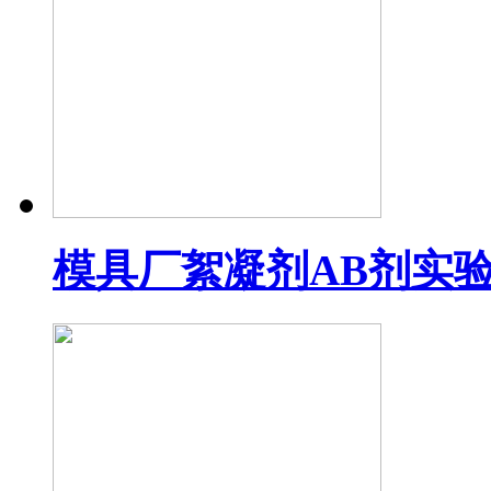
模具厂絮凝剂AB剂实