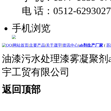
电 话：
0512-629302
手机浏览
|
网站首页
|
主要产品
|
关于晟宇
|
资讯中心
|
ab剂生产厂家
(
苏I
油漆污水处理漆雾凝聚剂
宇工贸有限公司
返回顶部