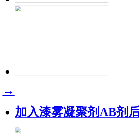
→
加入漆雾凝聚剂AB剂