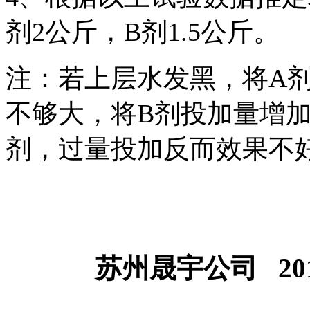
剂
2
公斤，
B
剂
1.5
公斤。
注：若上层水发黑，将
A
不够大，将
B
剂投加量增
剂，过量投加反而效果不
苏州晟宇公司 20